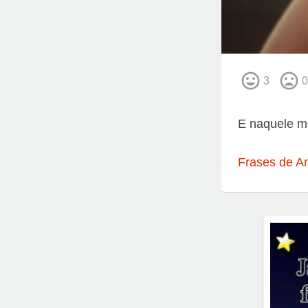
3
0
E naquele mo
Frases de A