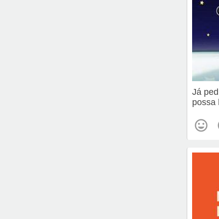
Já ped
possa 