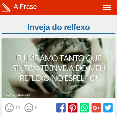
A Frase
Inveja do relfexo
13
0