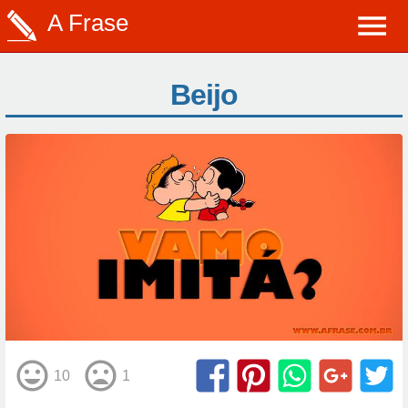
A Frase
Beijo
10
1