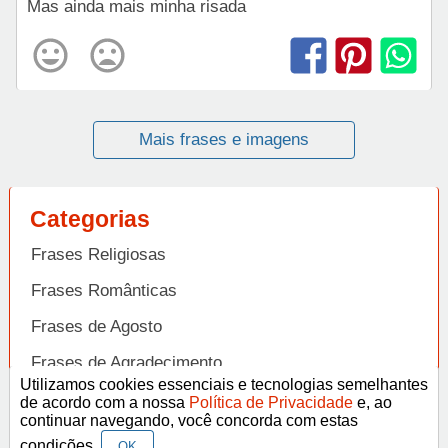
Mas ainda mais minha risada
Mais frases e imagens
Categorias
Frases Religiosas
Frases Românticas
Frases de Agosto
Frases de Agradecimento
Utilizamos cookies essenciais e tecnologias semelhantes
Frases de Amizade
de acordo com a nossa
Política de Privacidade
e, ao
Abrir
continuar navegando, você concorda com estas
Frases de Amor
condições.
OK