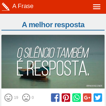
A Frase
A melhor resposta
19
0