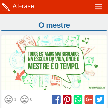
A Frase
O mestre
1
0