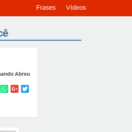
Frases
Vídeos
cê
nando Abreu