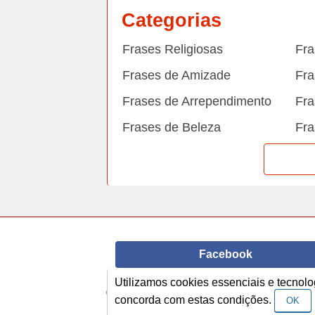
Categorias
Frases Religiosas
Fra
Frases de Amizade
Fra
Frases de Arrependimento
Fra
Frases de Beleza
Fra
Frases de Carinho
Fra
Frases de Dengue
Fra
Frases de Dinheiro
Fra
Frases de Felicidade
Fra
Facebook
Frases de Horário de verão
Fra
Utilizamos cookies essenciais e tecno
Frases de Inverno
Fra
© Copyright 2014-2022
A Frase.
concorda com estas condições.
OK
Frases de Morte
Fra