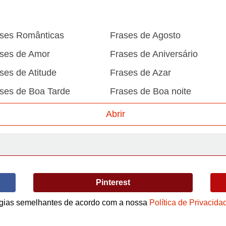
ses Românticas
Frases de Agosto
ses de Amor
Frases de Aniversário
ses de Atitude
Frases de Azar
ses de Boa Tarde
Frases de Boa noite
ses de Carnaval
Frases de Caráter
Abrir
ses de Desculpa
Frases de Dezembro
ses de Domingo
Frases de Esperança
ses de Fevereiro
Frases de Final de Semana
Pinterest
ses de Humildade
Frases de Humor
logias semelhantes de acordo com a nossa
Política de Privacida
ses de Junho
Frases de Maio
Termos de Uso / Privacidade
ses de Motivação
Frases de Mundo