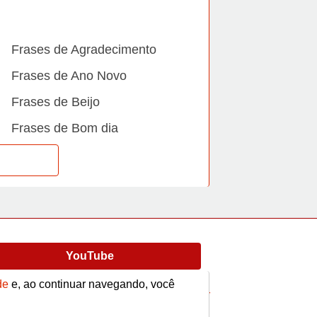
Frases de Agradecimento
Frases de Ano Novo
Frases de Beijo
Frases de Bom dia
Frases de Casamento
Frases de Dia Internacional
Frases de Família
Frases de Gratidão
YouTube
Frases de Informática
de
e, ao continuar navegando, você
Frases de Medo
Frases
Vídeos
contato@afrase.com.br
Frases de Mãe e Pai