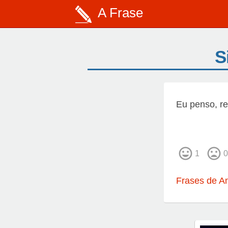
A Frase
S
Eu penso, r
1
0
Frases de A