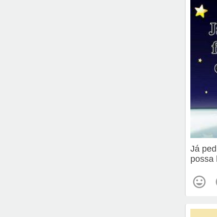
Já ped
possa 