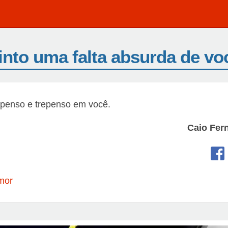
into uma falta absurda de vo
epenso e trepenso em você.
Caio Fer
mor