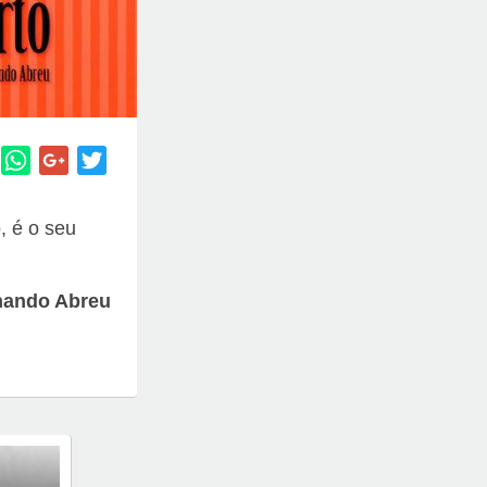
, é o seu
nando Abreu