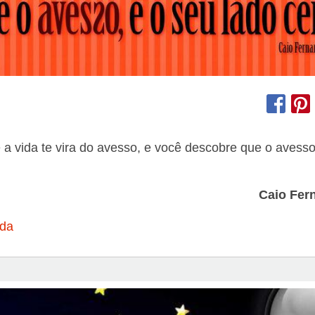
 a vida te vira do avesso, e você descobre que o avesso
Caio Fer
ida