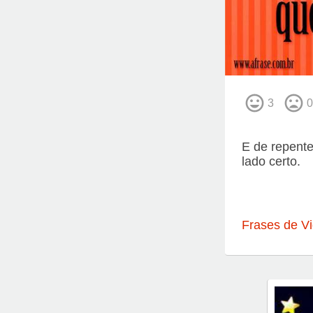
3
0
E de repente
lado certo.
Frases de V