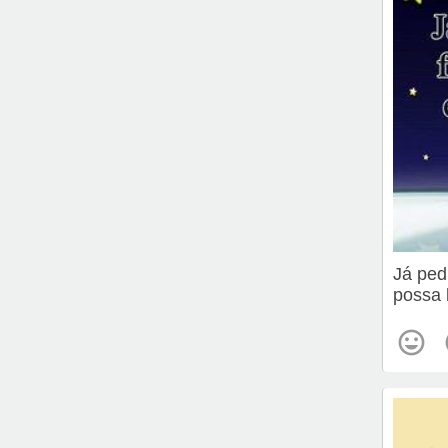
Já ped
possa 