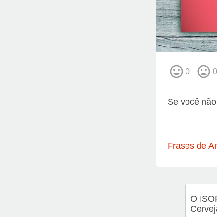
0
0
Se você não 
Frases de A
O ISO
Cervej