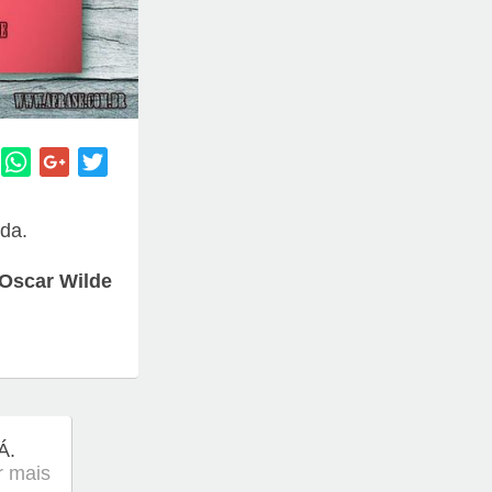
ida.
Oscar Wilde
Á.
er mais