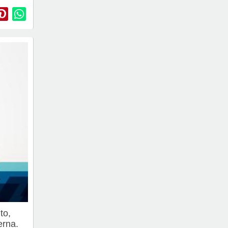
to,
erna.