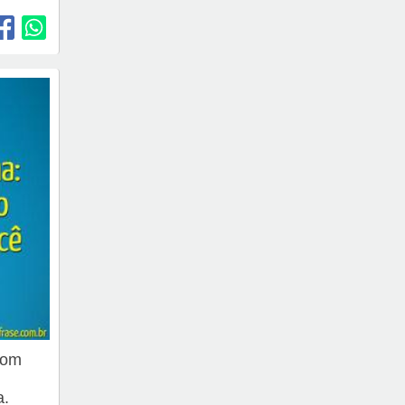
com
a.