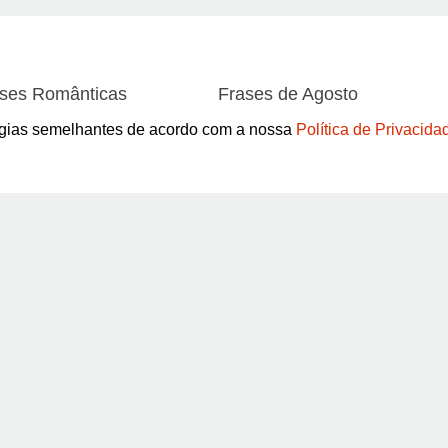
ses Românticas
Frases de Agosto
ses de Amor
Frases de Aniversário
logias semelhantes de acordo com a nossa
Política de Privacida
ses de Atitude
Frases de Azar
ses de Boa Tarde
Frases de Boa noite
ses de Carnaval
Frases de Caráter
Abrir
ses de Desculpa
Frases de Dezembro
ses de Domingo
Frases de Esperança
ses de Fevereiro
Frases de Final de Semana
Pinterest
ses de Humildade
Frases de Humor
ses de Junho
Frases de Maio
Termos de Uso / Privacidade