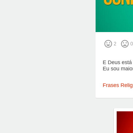
2
0
E Deus está 
Eu sou maior
Frases Relig