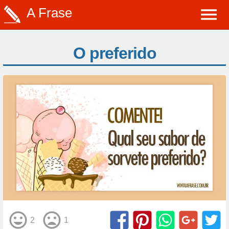
A Frase
O preferido
2
1