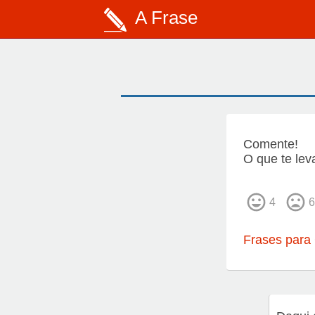
A Frase
Comente!
O que te le
4
6
Frases para