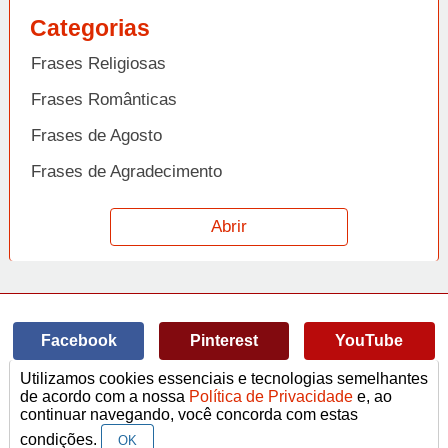
Categorias
Frases Religiosas
Frases Românticas
Frases de Agosto
Frases de Agradecimento
Frases de Amizade
Abrir
Frases de Amor
Frases de Aniversário
Frases de Ano Novo
Facebook
Pinterest
YouTube
Frases de Arrependimento
Utilizamos cookies essenciais e tecnologias semelhantes
Frases de Atitude
© Copyright 2014-2022
A Frase.
de acordo com a nossa
Política de Privacidade
e, ao
continuar navegando, você concorda com estas
Termos de Uso / Privacidade
Frases
Vídeos
Frases de Azar
contato@afrase.com.br
condições.
OK