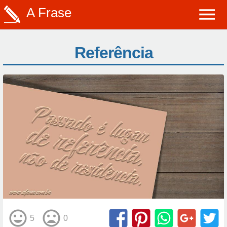
A Frase
Referência
5
0