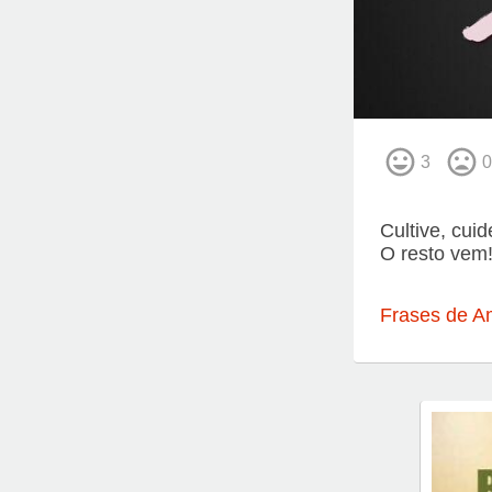
3
0
Cultive, cui
O resto vem
Frases de A