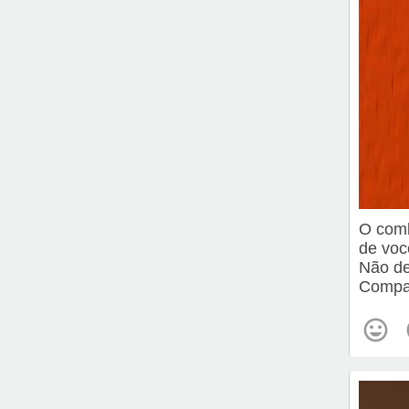
O comb
de voc
Não de
Compar