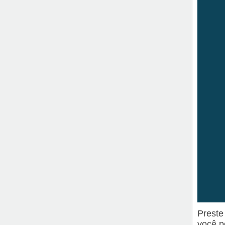
Preste
você p