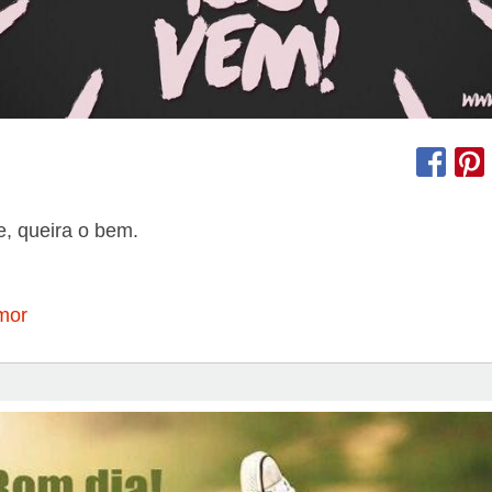
de, queira o bem.
!
mor