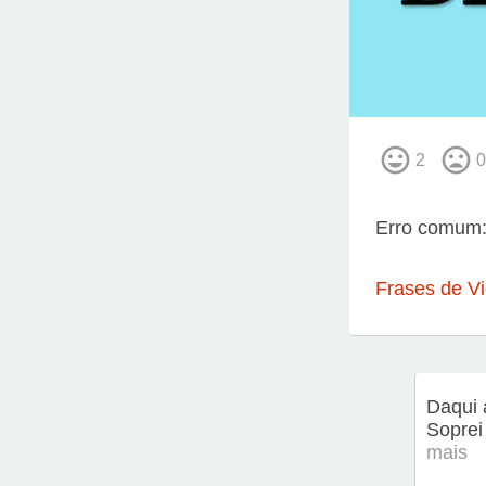
2
0
Erro comum:
Frases de V
Daqui 
Soprei
mais