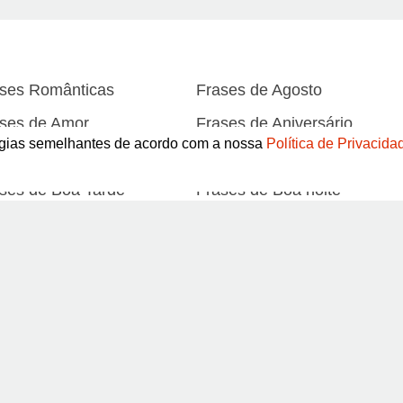
ses Românticas
Frases de Agosto
ses de Amor
Frases de Aniversário
logias semelhantes de acordo com a nossa
Política de Privacida
ses de Atitude
Frases de Azar
ses de Boa Tarde
Frases de Boa noite
ses de Carnaval
Frases de Caráter
Abrir
ses de Desculpa
Frases de Dezembro
ses de Domingo
Frases de Esperança
ses de Fevereiro
Frases de Final de Semana
Pinterest
ses de Humildade
Frases de Humor
ses de Junho
Frases de Maio
Termos de Uso / Privacidade