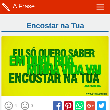
A Frase
Encostar na Tua
6
0