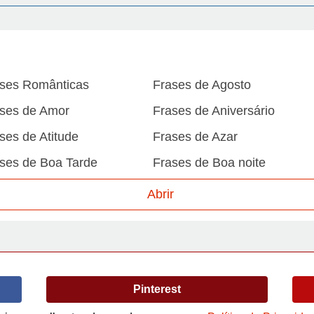
ses Românticas
Frases de Agosto
ses de Amor
Frases de Aniversário
ses de Atitude
Frases de Azar
ses de Boa Tarde
Frases de Boa noite
ses de Carnaval
Frases de Caráter
Abrir
ses de Desculpa
Frases de Dezembro
ses de Domingo
Frases de Esperança
ses de Fevereiro
Frases de Final de Semana
Pinterest
ses de Humildade
Frases de Humor