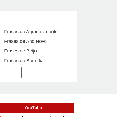
Frases de Agradecimento
Frases de Ano Novo
Frases de Beijo
Frases de Bom dia
Frases de Casamento
Frases de Dia Internacional
Frases de Família
Frases de Gratidão
YouTube
Frases de Informática