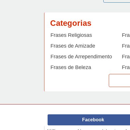
Categorias
Frases Religiosas
Fra
Frases de Amizade
Fra
Frases de Arrependimento
Fra
Frases de Beleza
Fra
Frases de Carinho
Fra
Frases de Dengue
Fra
Frases de Dinheiro
Fra
Frases de Felicidade
Fra
Facebook
Frases de Horário de verão
Fra