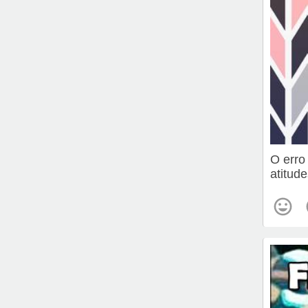
O erro
atitude