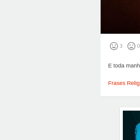
3
0
E toda manhã
Frases Relig