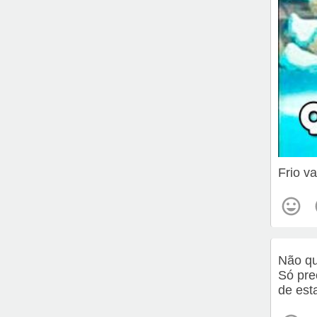
Frio v
Não qu
Só pre
de est