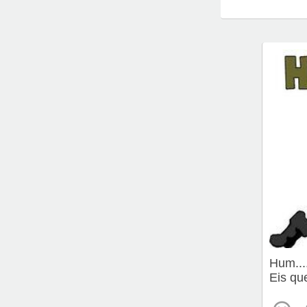
Hum....
Eis qu