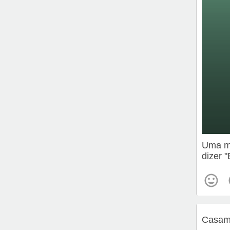
Uma me
dizer 
Casame