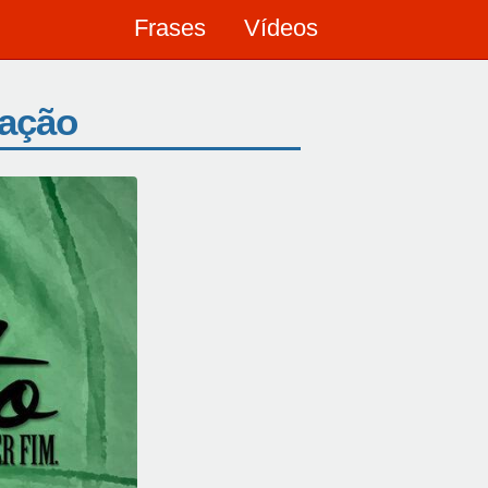
Frases
Vídeos
uação