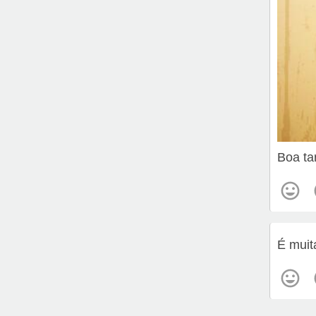
Boa ta
É muit