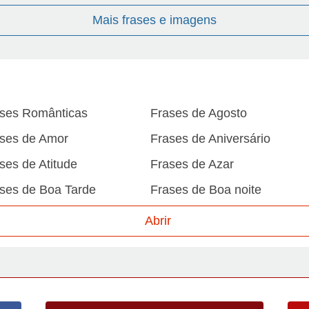
Mais frases e imagens
ses Românticas
Frases de Agosto
ses de Amor
Frases de Aniversário
ses de Atitude
Frases de Azar
ses de Boa Tarde
Frases de Boa noite
ses de Carnaval
Frases de Caráter
Abrir
ses de Desculpa
Frases de Dezembro
ses de Domingo
Frases de Esperança
ses de Fevereiro
Frases de Final de Semana