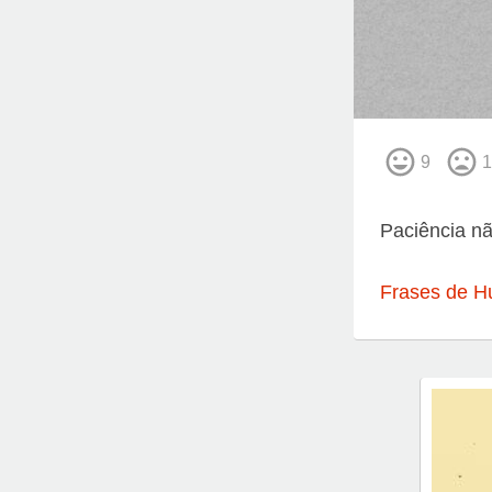
9
1
Paciência nã
Frases de H