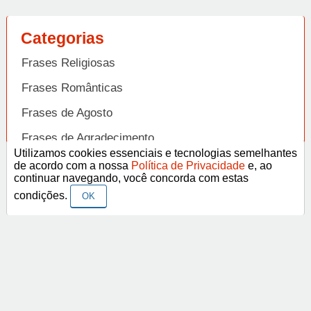
Categorias
Frases Religiosas
Frases Românticas
Frases de Agosto
Frases de Agradecimento
Utilizamos cookies essenciais e tecnologias semelhantes
Frases de Amizade
de acordo com a nossa
Política de Privacidade
e, ao
Abrir
continuar navegando, você concorda com estas
Frases de Amor
condições.
OK
Frases de Aniversário
Frases de Ano Novo
Facebook
Pinterest
YouTube
Frases de Arrependimento
Frases de Atitude
© Copyright 2014-2022
A Frase.
Termos de Uso / Privacidade
Frases
Vídeos