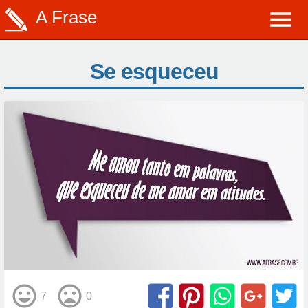
A Frase
Se esqueceu
7
0