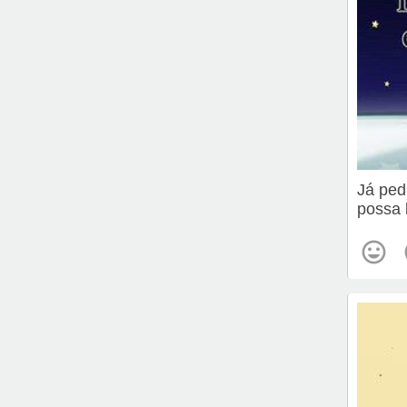
Já ped
possa 