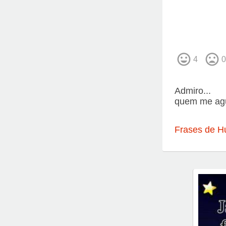
4
0
Admiro...
quem me ague
Frases de H