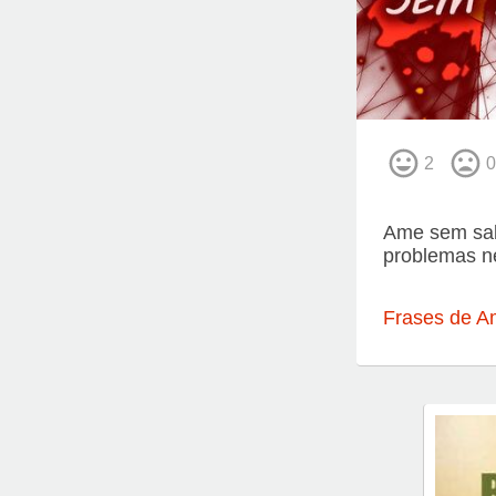
2
0
Ame sem sa
problemas n
Frases de A