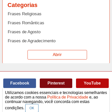
Categorias
Frases Religiosas
Frases Românticas
Frases de Agosto
Frases de Agradecimento
Frases de Amizade
Abrir
Frases de Amor
Frases de Aniversário
Frases de Ano Novo
Facebook
Pinterest
YouTube
Frases de Arrependimento
Utilizamos cookies essenciais e tecnologias semelhantes
Frases de Atitude
© Copyright 2014-2022
A Frase.
de acordo com a nossa
Política de Privacidade
e, ao
continuar navegando, você concorda com estas
Termos de Uso / Privacidade
Frases
Vídeos
Frases de Azar
contato@afrase.com.br
condições.
OK