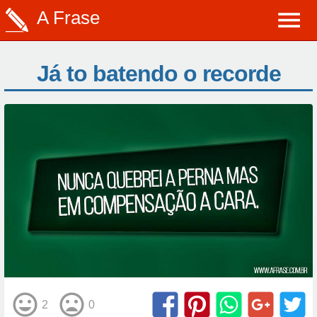
A Frase
Já to batendo o recorde
2
0