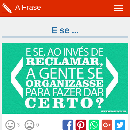
A Frase
E se ...
3
0