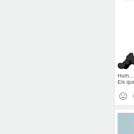
Hum....
Eis qu