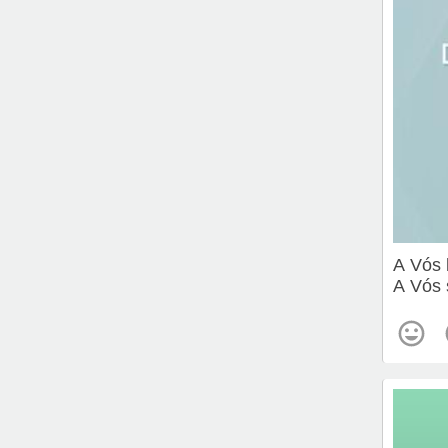
A Vós 
A Vós 