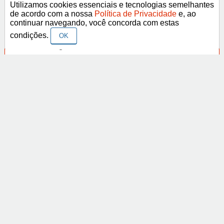
Utilizamos cookies essenciais e tecnologias semelhantes
de acordo com a nossa
Política de Privacidade
e, ao
continuar navegando, você concorda com estas
Categorias
condições.
OK
Frases Religiosas
Frases Românticas
Frases de Agosto
Frases de Agradecimento
Frases de Amizade
Abrir
Frases de Amor
Frases de Aniversário
Frases de Ano Novo
Facebook
Pinterest
YouTube
Frases de Arrependimento
Frases de Atitude
© Copyright 2014-2022
A Frase.
Termos de Uso / Privacidade
Frases
Vídeos