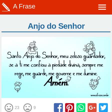
A Frase
Anjo do Senhor
23
9