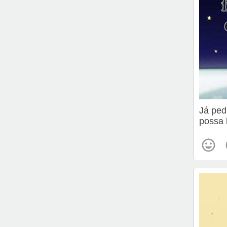
Já ped
possa 