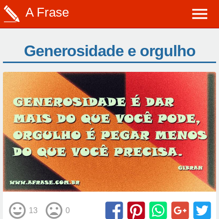
A Frase
Generosidade e orgulho
13
0