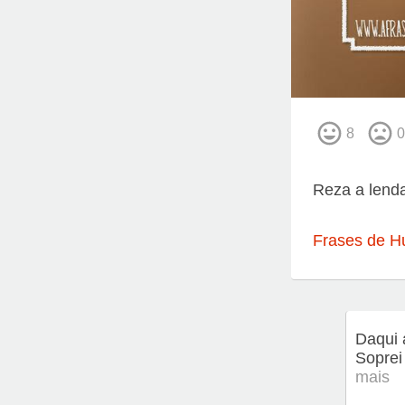
8
0
Reza a lenda
Frases de H
Daqui 
Soprei
mais