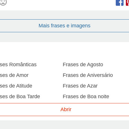
Mais frases e imagens
ses Românticas
Frases de Agosto
ses de Amor
Frases de Aniversário
ses de Atitude
Frases de Azar
ses de Boa Tarde
Frases de Boa noite
ses de Carnaval
Frases de Caráter
Abrir
ses de Desculpa
Frases de Dezembro
ses de Domingo
Frases de Esperança