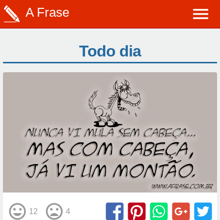
A Frase
Todo dia
12
4