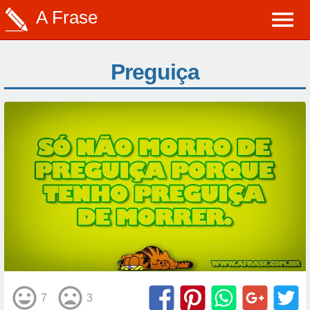
A Frase
Preguiça
7
3