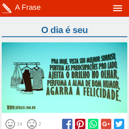
A Frase
O dia é seu
14
2