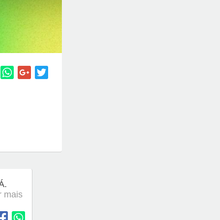
Á.
er mais