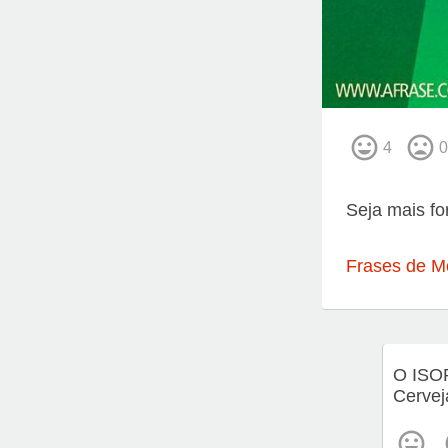
4
0
Seja mais fo
Frases de M
O ISO
Cervej