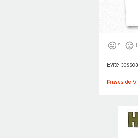
5
1
Evite pesso
Frases de V