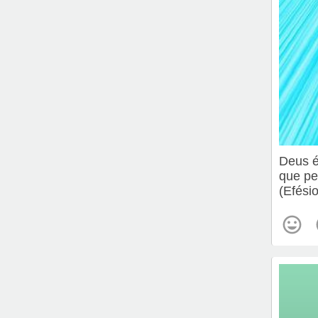
Deus é
que p
(Efési