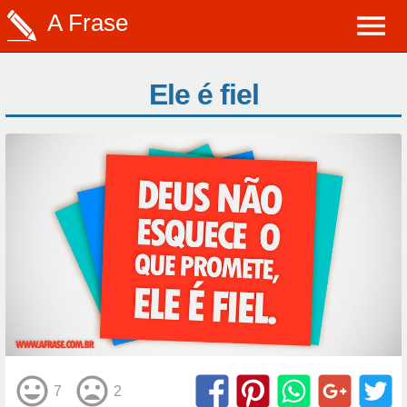
A Frase
Ele é fiel
7
2