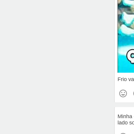
Frio v
Minha 
lado s