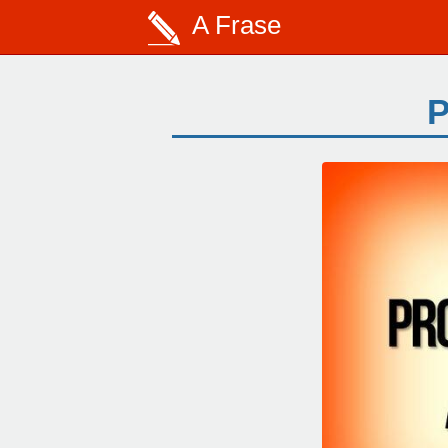
A Frase
P