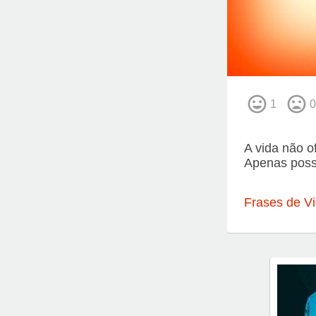
1
0
A vida não o
Apenas possi
Frases de V