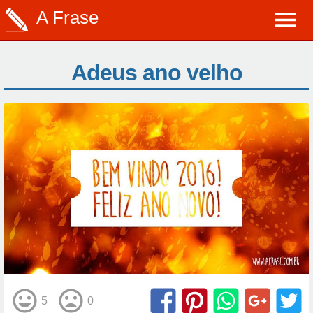
A Frase
Adeus ano velho
5
0