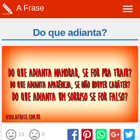
A Frase
Do que adianta?
13
0