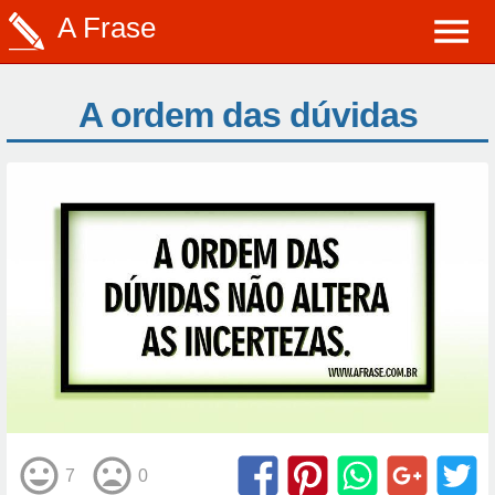
A Frase
A ordem das dúvidas
7
0