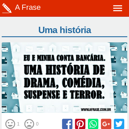
A Frase
Uma história
1
0