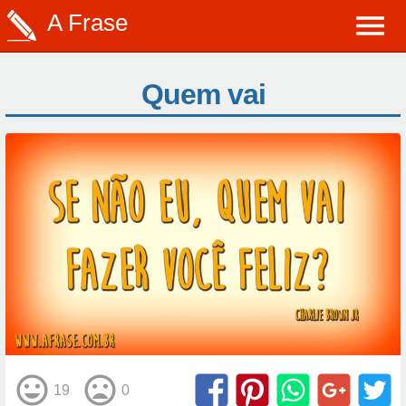
A Frase
Quem vai
19
0