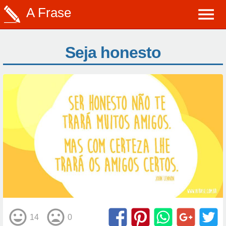
A Frase
Seja honesto
14
0