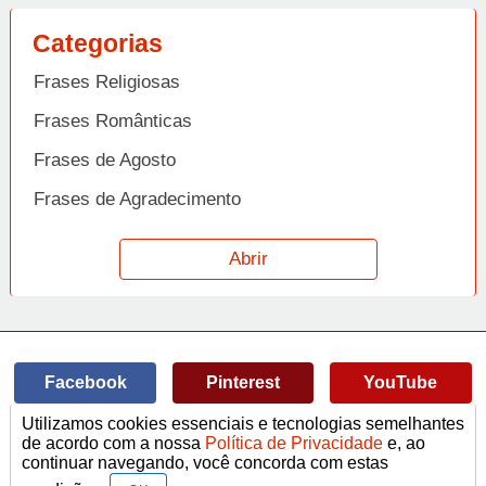
Categorias
Frases Religiosas
Frases Românticas
Frases de Agosto
Frases de Agradecimento
Frases de Amizade
Abrir
Frases de Amor
Frases de Aniversário
Frases de Ano Novo
Facebook
Pinterest
YouTube
Frases de Arrependimento
Utilizamos cookies essenciais e tecnologias semelhantes
Frases de Atitude
© Copyright 2014-2022
A Frase.
de acordo com a nossa
Política de Privacidade
e, ao
continuar navegando, você concorda com estas
Termos de Uso / Privacidade
Frases
Vídeos
Frases de Azar
contato@afrase.com.br