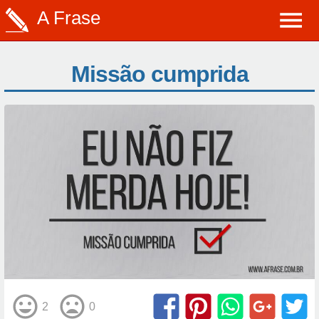
A Frase
Missão cumprida
2
0