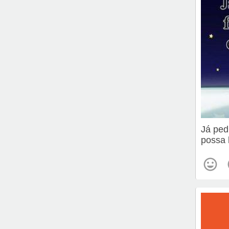
Já ped
possa 